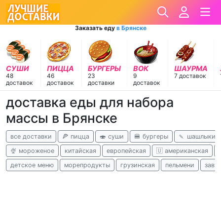
Заказать еду
в Брянске
СУШИ
ПИЦЦА
БУРГЕРЫ
ВОК
ШАУРМА
48
46
23
9
7 доставок
доставок
доставок
доставки
доставок
доставка еды для набора
массы в Брянске
все доставки
🍕 пицца
🍣 суши
🍔 бургеры
🍡 шашлыки
🍨 мороженое
китайская
европейская
🇺 американская
детское меню
морепродукты
грузинская
пельмени
завт