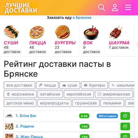
Заказать еду
в Брянске
СУШИ
ПИЦЦА
БУРГЕРЫ
ВОК
ШАУРМА
48
46
23
9
7 доставок
доставок
доставок
доставки
доставок
Рейтинг доставки пасты в
Брянске
все доставки
🍕 пицца
🍣 суши
🍔 бургеры
🍡 шашлыки
🍨 мороженое
китайская
европейская
🇺 американская
детское меню
морепродукты
грузинская
пельмени
завт
1. Drive Bar
8.88
160 отзывов
2. Родичи
7.60
3. Жар-Пицца
7.60