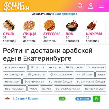
Заказать еду
в Екатеринбурге
СУШИ
ПИЦЦА
БУРГЕРЫ
ВОК
ШАУРМА
38
57
24
20
25
доставок
доставок
доставки
доставок
доставок
Рейтинг доставки арабской
еды в Екатеринбурге
все доставки
🍕 пицца
🍣 суши
🍔 бургеры
🍡 шашлыки
🌭 хот-доги
🍰 десерты
🍨 мороженое
китайская
европе
немецкая
французская
готовые блюда
грузинские блюда
вьетнамская
кофе
ланчи
вегетарианская
паназиатская
1. Старый Ереван
7.19
16 отзывов