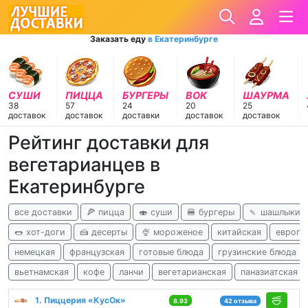
Заказать еду
в Екатеринбурге
СУШИ
ПИЦЦА
БУРГЕРЫ
ВОК
ШАУРМА
38
57
24
20
25
доставок
доставок
доставки
доставок
доставок
Рейтинг доставки для
вегетарианцев в
Екатеринбурге
все доставки
🍕 пицца
🍣 суши
🍔 бургеры
🍡 шашлыки
🌭 хот-доги
🍰 десерты
🍨 мороженое
китайская
европе
немецкая
французская
готовые блюда
грузинские блюда
вьетнамская
кофе
ланчи
вегетарианская
паназиатская
1. Пиццерия «КусОк»
8.93
42 отзыва