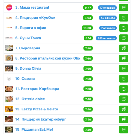
3. Мама restaurant
9.47
17 отзывов
4. Пиццерия «КусОк»
8.93
42 отзыва
5. Пироги в офис
10.00
7 отзывов
6. Суши Точка
8.14
918 отзывов
7. Сыроварня
7.80
8. Ресторан итальянской кухни Olio
7.60
9. Donna Olivia
7.60
10. Сезоны
7.60
11. Ресторан Карбонара
7.60
12. Osteria dolce
7.40
13. Eazzy Pizza & Gelato
7.40
14. Пиццерия Екатеринбург
7.40
15. Pizzaman Eat.Me!
7.20