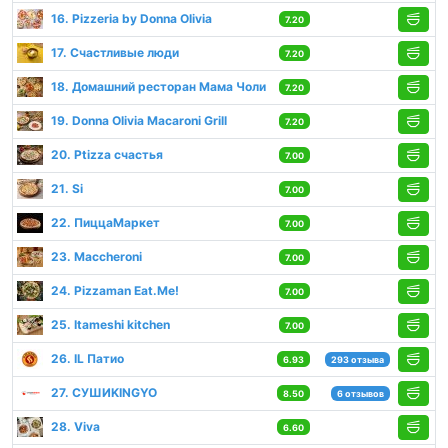
16. Pizzeria by Donna Olivia
7.20
17. Счастливые люди
7.20
18. Домашний ресторан Мама Чоли
7.20
19. Donna Olivia Macaroni Grill
7.20
20. Ptizza счастья
7.00
21. Si
7.00
22. ПиццаМаркет
7.00
23. Maccheroni
7.00
24. Pizzaman Eat.Me!
7.00
25. Itameshi kitchen
7.00
26. IL Патио
6.93
293 отзыва
27. СУШИKINGYO
8.50
6 отзывов
28. Viva
6.60