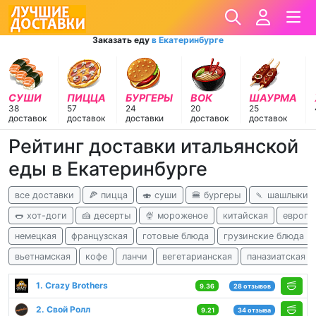
Заказать еду
в Екатеринбурге
СУШИ
ПИЦЦА
БУРГЕРЫ
ВОК
ШАУРМА
38
57
24
20
25
доставок
доставок
доставки
доставок
доставок
Рейтинг доставки итальянской
еды в Екатеринбурге
все доставки
🍕 пицца
🍣 суши
🍔 бургеры
🍡 шашлыки
🌭 хот-доги
🍰 десерты
🍨 мороженое
китайская
европе
немецкая
французская
готовые блюда
грузинские блюда
вьетнамская
кофе
ланчи
вегетарианская
паназиатская
1. Crazy Brothers
9.36
28 отзывов
2. Свой Ролл
9.21
34 отзыва