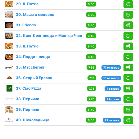
29. IL Патио
6.60
30. Маша и медведь
6.60
31. Friends
6.40
32. Кинг Конг пицца и Мистер Чанг
6.40
33. IL Патио
6.40
34. Подди - пицца
6.40
35. Maccheroni
7.66
77 отзывов
36. Старый Ереван
7.19
16 отзывов
37. Ciao Pizza
7.75
4 отзыва
38. Перчини
7.70
21 отзыв
39. Перчини
5.40
40. Шоколадница
6.55
22 отзыва