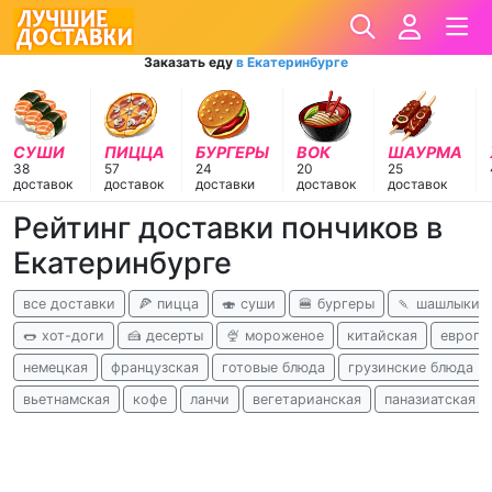
Заказать еду
в Екатеринбурге
СУШИ
ПИЦЦА
БУРГЕРЫ
ВОК
ШАУРМА
38
57
24
20
25
доставок
доставок
доставки
доставок
доставок
Рейтинг доставки пончиков в
Екатеринбурге
все доставки
🍕 пицца
🍣 суши
🍔 бургеры
🍡 шашлыки
🌭 хот-доги
🍰 десерты
🍨 мороженое
китайская
европе
немецкая
французская
готовые блюда
грузинские блюда
вьетнамская
кофе
ланчи
вегетарианская
паназиатская