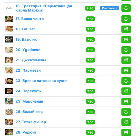
16. Траттория «Пармезан» (ул.
15 отзывов
8.80
Карла Маркса)
17. Вилла ченто
7.60
18. Fat Cat
7.60
19. Базилик
7.60
20. Уgodники
7.60
21. Джентлмены
7.60
22. Пармезан
7.60
23. Брикас литовская кухня
7.60
24. Перекусъ
7.60
25. Марсианин
7.60
26. Белый тигр
7.60
27. Тетка фишер
7.60
28. Редюит
7.60