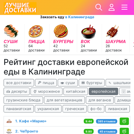
Заказать еду
в Калининграде
СУШИ
ПИЦЦА
БУРГЕРЫ
ВОК
ШАУРМА
52
64
42
24
26
доставки
доставки
доставки
доставки
доставок
Рейтинг доставки европейской
еды в Калининграде
все доставки
🍕 пицца
🍣 суши
🍔 бургеры
🍡 шашлыки
🍰 десерты
🍨 мороженое
китайская
европейская
🇺 ам
грузинские блюда
для вегетарианцев
для веганов
домашня
паназиатская
украинская
греческая
фо-бо
ливанская
1. Кафе «Марио»
9.44
385 отзывов
2. ЧеПронто
9.80
45 отзывов