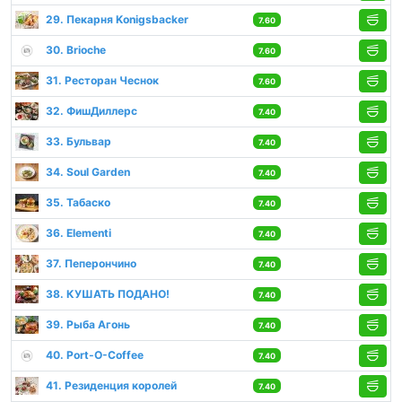
29. Пекарня Konigsbacker
7.60
30. Brioche
7.60
31. Ресторан Чеснок
7.60
32. ФишДиллерс
7.40
33. Бульвар
7.40
34. Soul Garden
7.40
35. Табаско
7.40
36. Elementi
7.40
37. Пеперончино
7.40
38. КУШАТЬ ПОДАНО!
7.40
39. Рыба Агонь
7.40
40. Port-O-Coffee
7.40
41. Резиденция королей
7.40