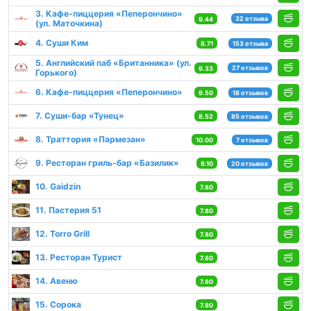
3. Кафе-пиццерия «Пеперончино»
32 отзыва
9.44
(ул. Маточкина)
4. Суши Ким
8.71
153 отзыва
5. Английский паб «Британника» (ул.
27 отзывов
9.33
Горького)
6. Кафе-пиццерия «Пеперончино»
9.50
18 отзывов
7. Суши-бар «Тунец»
8.52
85 отзывов
8. Траттория «Пармезан»
10.00
7 отзывов
9. Ресторан гриль-бар «Базилик»
9.10
20 отзывов
10. Gaidzin
7.80
11. Пастерия 51
7.80
12. Torro Grill
7.80
13. Ресторан Турист
7.80
14. Авеню
7.80
15. Сорока
7.80