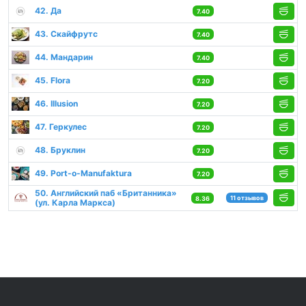
42. Да
7.40
43. Скайфрутс
7.40
44. Мандарин
7.40
45. Flora
7.20
46. Illusion
7.20
47. Геркулес
7.20
48. Бруклин
7.20
49. Port-o-Manufaktura
7.20
50. Английский паб «Британника»
11 отзывов
8.36
(ул. Карла Маркса)