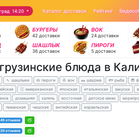
Каталог доставок
Рейтинг
Видеоо
град 14:20
БУРГЕРЫ
ВОК
и
42 доставки
24 доставки
Д
ШАШЛЫК
ПИРОГИ
к
36 доставок
5 доставок
 грузинские блюда в Кал
🍡 шашлыки
🥧 пироги
🍜 вок
🌯 шаурма
🐟 рыба
🍟 
ейская
🇺 американская
японская
итальянская
закуски
анов
домашняя
халяль
восточная
детское меню
морепр
ливанская
чешская
английская
израильская
45 отзывов
20 отзывов