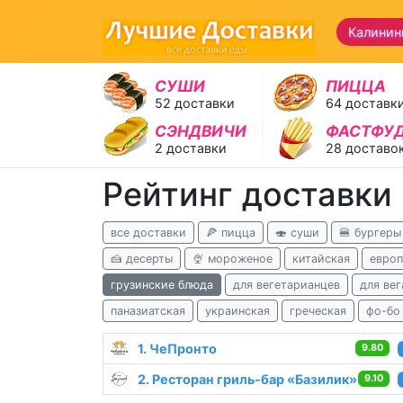
Калинин
СУШИ
ПИЦЦА
52 доставки
64 доставк
СЭНДВИЧИ
ФАСТФУ
2 доставки
28 доставо
Рейтинг доставки
все доставки
🍕 пицца
🍣 суши
🍔 бургеры
🍰 десерты
🍨 мороженое
китайская
европ
грузинские блюда
для вегетарианцев
для вег
паназиатская
украинская
греческая
фо-бо
1. ЧеПронто
9.80
2. Ресторан гриль-бар «Базилик»
9.10