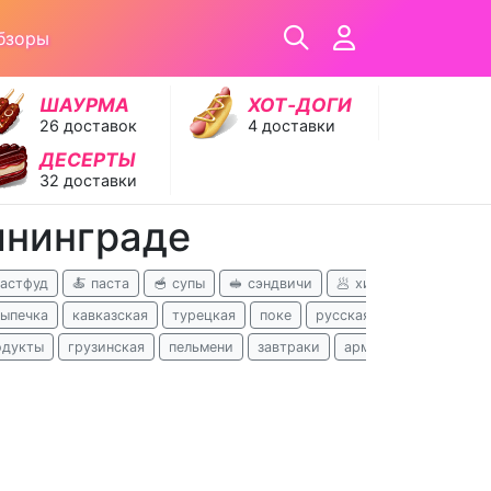
бзоры
ШАУРМА
ХОТ‑ДОГИ
26 доставок
4 доставки
ДЕСЕРТЫ
32 доставки
ининграде
фастфуд
🍝 паста
🥣 супы
🥪 сэндвичи
🥟 хинкали
🥗 сала
выпечка
кавказская
турецкая
поке
русская
узбекская
одукты
грузинская
пельмени
завтраки
армянская
хачапу