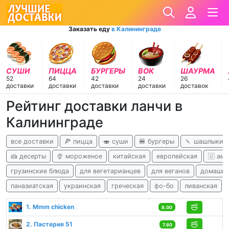
Заказать еду
в Калининграде
СУШИ
ПИЦЦА
БУРГЕРЫ
ВОК
ШАУРМА
52
64
42
24
26
доставки
доставки
доставки
доставки
доставок
Рейтинг доставки ланчи в
Калининграде
все доставки
🍕 пицца
🍣 суши
🍔 бургеры
🍡 шашлыки
🍰 десерты
🍨 мороженое
китайская
европейская
🇺 ам
грузинские блюда
для вегетарианцев
для веганов
домашня
паназиатская
украинская
греческая
фо-бо
ливанская
1. Mmm chicken
8.00
2. Пастерия 51
7.80