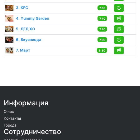
3. KFC
7.60
4. Yummy Garden
7.40
5. ДЕД ХО
7.40
6. Вкусницца
7.00
7. Март
5.80
Информация
О нас
Контакты
Города
Сотрудничество