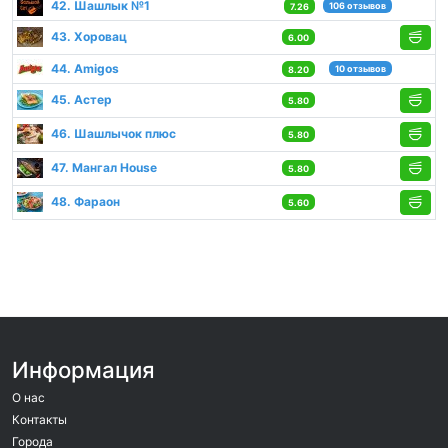
42. Шашлык №1
106 отзывов
7.26
43. Хоровац
6.00
44. Amigos
10 отзывов
8.20
45. Астер
5.80
46. Шашлычок плюс
5.80
47. Мангал House
5.80
48. Фараон
5.60
Информация
О нас
Контакты
Города