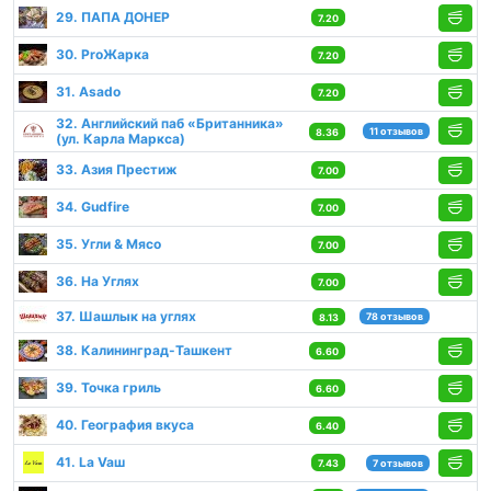
29. ПАПА ДОНЕР
7.20
30. ProЖарка
7.20
31. Asado
7.20
32. Английский паб «Британника»
11 отзывов
8.36
(ул. Карла Маркса)
33. Азия Престиж
7.00
34. Gudfire
7.00
35. Угли & Мясо
7.00
36. На Углях
7.00
37. Шашлык на углях
78 отзывов
8.13
38. Калининград-Ташкент
6.60
39. Точка гриль
6.60
40. География вкуса
6.40
41. La Vaш
7.43
7 отзывов