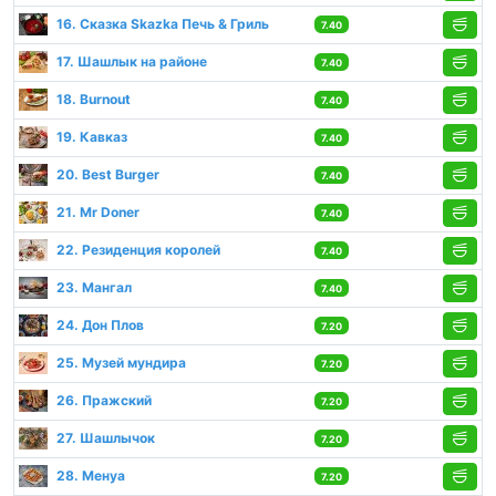
16. Сказка Skazka Печь & Гриль
7.40
17. Шашлык на районе
7.40
18. Burnout
7.40
19. Кавказ
7.40
20. Best Вurger
7.40
21. Mr Doner
7.40
22. Резиденция королей
7.40
23. Мангал
7.40
24. Дон Плов
7.20
25. Музей мундира
7.20
26. Пражский
7.20
27. Шашлычок
7.20
28. Менуа
7.20