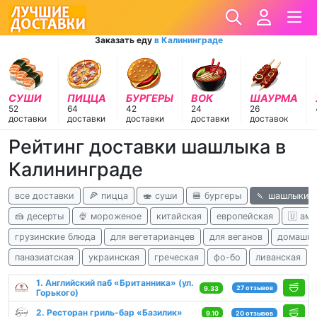
Заказать еду
в Калининграде
СУШИ
ПИЦЦА
БУРГЕРЫ
ВОК
ШАУРМА
52
64
42
24
26
доставки
доставки
доставки
доставки
доставок
Рейтинг доставки шашлыка в
Калининграде
все доставки
🍕 пицца
🍣 суши
🍔 бургеры
🍡 шашлыки
🍰 десерты
🍨 мороженое
китайская
европейская
🇺 ам
грузинские блюда
для вегетарианцев
для веганов
домашня
паназиатская
украинская
греческая
фо-бо
ливанская
1. Английский паб «Британника» (ул.
27 отзывов
9.33
Горького)
2. Ресторан гриль-бар «Базилик»
9.10
20 отзывов