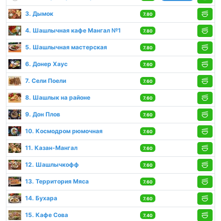
3. Дымок
7.80
4. Шашлычная кафе Мангал №1
7.80
5. Шашлычная мастерская
7.80
6. Донер Хаус
7.60
7. Сели Поели
7.60
8. Шашлык на районе
7.60
9. Дон Плов
7.60
10. Космодром рюмочная
7.60
11. Казан-Мангал
7.60
12. Шашлычкофф
7.60
13. Территория Мяса
7.60
14. Бухара
7.60
15. Кафе Сова
7.40