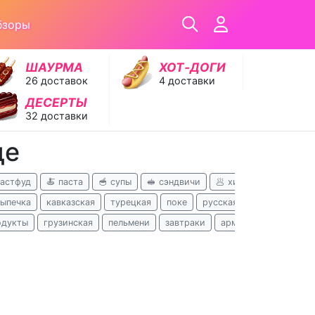
бзоры
ШАУРМА
ХОТ‑ДОГИ
26 доставок
4 доставки
ДЕСЕРТЫ
32 доставки
де
фастфуд
🍝 паста
🥣 супы
🥪 сэндвичи
🥟 хинкали
🥗 сала
выпечка
кавказская
турецкая
поке
русская
узбекская
одукты
грузинская
пельмени
завтраки
армянская
хачапу