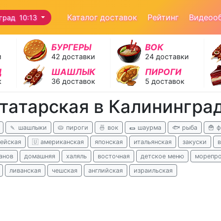
Каталог доставок
Рейтинг
Видеоо
град 10:13
БУРГЕРЫ
ВОК
и
42 доставки
24 доставки
Д
ШАШЛЫК
ПИРОГИ
к
36 доставок
5 доставок
 татарская в Калинингра
🍡 шашлыки
🥧 пироги
🍜 вок
🌯 шаурма
🐟 рыба
🍟 
ейская
🇺 американская
японская
итальянская
закуски
анов
домашняя
халяль
восточная
детское меню
морепр
ливанская
чешская
английская
израильская