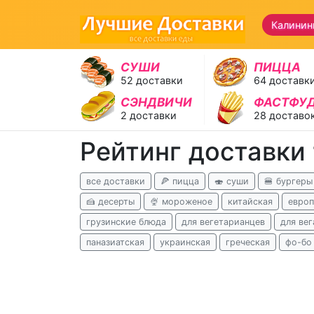
Калинин
СУШИ
ПИЦЦА
52 доставки
64 доставк
СЭНДВИЧИ
ФАСТФУ
2 доставки
28 доставо
Рейтинг доставки
все доставки
🍕 пицца
🍣 суши
🍔 бургеры
🍰 десерты
🍨 мороженое
китайская
европ
грузинские блюда
для вегетарианцев
для вег
паназиатская
украинская
греческая
фо-бо