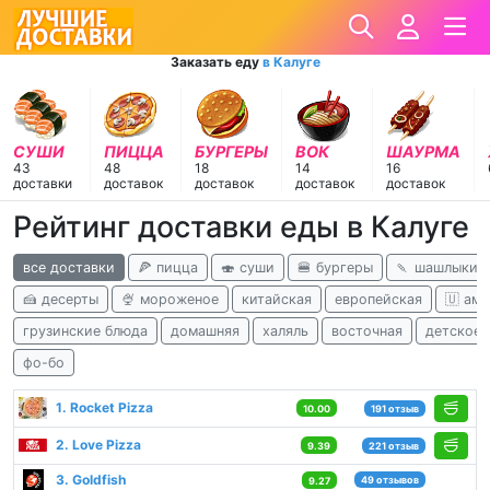
Заказать еду
в Калуге
СУШИ
ПИЦЦА
БУРГЕРЫ
ВОК
ШАУРМА
43
48
18
14
16
доставки
доставок
доставок
доставок
доставок
Рейтинг доставки еды в Калуге
все доставки
🍕 пицца
🍣 суши
🍔 бургеры
🍡 шашлыки
🍰 десерты
🍨 мороженое
китайская
европейская
🇺 ам
грузинские блюда
домашняя
халяль
восточная
детское 
фо-бо
1. Rocket Pizza
10.00
191 отзыв
2. Love Pizza
9.39
221 отзыв
3. Goldfish
49 отзывов
9.27