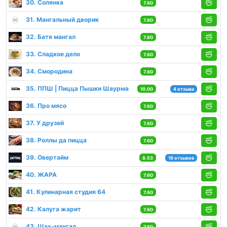
30. Солянка
7.80
31. Мангальный дворик
7.80
32. Батя мангал
7.80
33. Сладкое дело
7.80
34. Смородина
7.80
35. ППШ | Пицца Пышки Шаурма
10.00
4 отзыва
36. Про мясо
7.60
37. У друзей
7.60
38. Роллы да пицца
7.60
39. Овертайм
8.53
19 отзывов
40. ЖАРА
7.60
41. Кулинарная студия 64
7.60
42. Калуга жарит
7.60
43. Шах-мангал
7.60