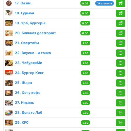
17. Оазис
9.05
19 отзывов
18. Гурман
8.00
19. Ура, бургеры!
8.00
20. Блинная gastroport
8.00
21. Овертайм
7.80
22. Вкусно – и точка
7.80
23. ЧебурекМи
7.80
24. Бургер Кинг
7.80
25. Жара
7.80
26. Хочу кофе
7.80
27. Иньянь
7.80
28. Донатс Лаб
7.80
29. KFC
7.80