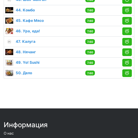
44. Комбо
7.60
45. Кафе Мясо
7.60
46. Ура, еда!
7.60
47. Калуга
7.60
48. Нячанг
7.60
49. Yo! Sushi
7.60
50. Дело
7.60
Информация
О нас