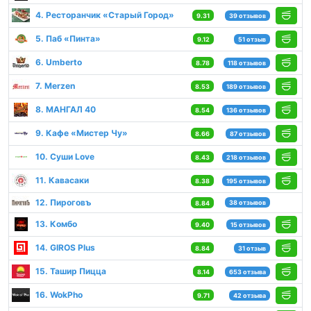
4. Ресторанчик «Старый Город»
9.31
39 отзывов
5. Паб «Пинта»
9.12
51 отзыв
6. Umberto
8.78
118 отзывов
7. Merzen
8.53
189 отзывов
8. МАНГАЛ 40
8.54
136 отзывов
9. Кафе «Мистер Чу»
8.66
87 отзывов
10. Суши Love
8.43
218 отзывов
11. Кавасаки
8.38
195 отзывов
12. Пироговъ
38 отзывов
8.84
13. Комбо
9.40
15 отзывов
14. GIROS Plus
8.84
31 отзыв
15. Ташир Пицца
8.14
653 отзыва
16. WokPho
9.71
42 отзыва