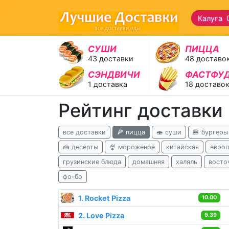
Калуга 
СУШИ
ПИЦЦА
43 доставки
48 доставо
СЭНДВИЧИ
ФАСТФУ
1 доставка
18 доставо
Рейтинг доставки
все доставки
🍕 пицца
🍣 суши
🍔 бургеры
🍰 десерты
🍨 мороженое
китайская
европ
грузинские блюда
домашняя
халяль
восто
фо-бо
1. Rocket Pizza
10.00
2. Love Pizza
9.39