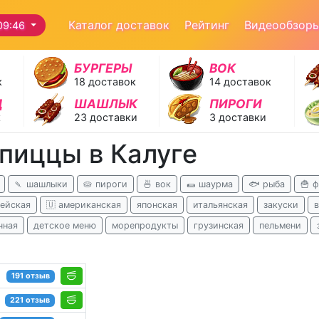
Каталог доставок
Рейтинг
Видеообзор
09:46
БУРГЕРЫ
ВОК
к
18 доставок
14 доставок
Д
ШАШЛЫК
ПИРОГИ
к
23 доставки
3 доставки
 пиццы в Калуге
🍡 шашлыки
🥧 пироги
🍜 вок
🌯 шаурма
🐟 рыба
🍟 
ейская
🇺 американская
японская
итальянская
закуски
чная
детское меню
морепродукты
грузинская
пельмени
191 отзыв
221 отзыв