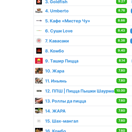
3. Goldfish
9.27
4. Umberto
8.78
5. Кафе «Мистер Чу»
8.66
6. Суши Love
8.43
7. Кавасаки
8.38
8. Комбо
9.40
9. Ташир Пицца
8.14
10. Жара
7.80
11. Иньянь
7.80
12. ППШ | Пицца Пышки Шаурма
10.00
13. Роллы да пицца
7.60
14. ЖАРА
7.60
15. Шах-мангал
7.60
16. Комбо
7.60