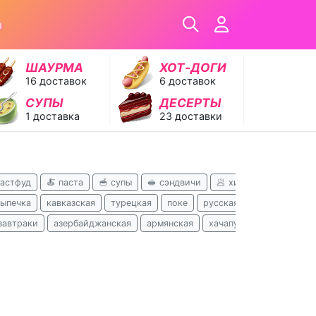
ы
ШАУРМА
ХОТ‑ДОГИ
16 доставок
6 доставок
СУПЫ
ДЕСЕРТЫ
1 доставка
23 доставки
фастфуд
🍝 паста
🥣 супы
🥪 сэндвичи
🥟 хинкали
🥗 сала
выпечка
кавказская
турецкая
поке
русская
узбекская
завтраки
азербайджанская
армянская
хачапури
вьетнамска