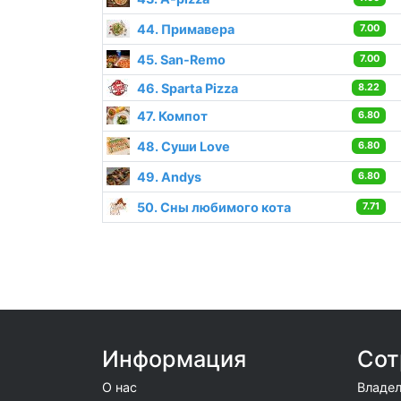
44. Примавера
7.00
45. San-Remo
7.00
46. Sparta Pizza
8.22
47. Компот
6.80
48. Суши Love
6.80
49. Andys
6.80
50. Сны любимого кота
7.71
Информация
Сот
О нас
Владел