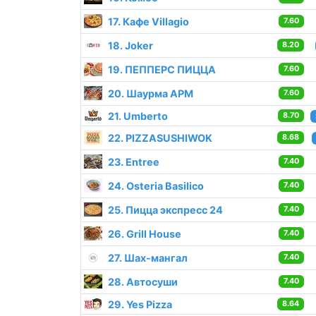
17. Кафе Villagio
7.60
18. Joker
8.20
19. ПЕППЕРС ПИЦЦА
7.60
20. Шаурма АРМ
7.60
21. Umberto
8.70
22. PIZZASUSHIWOK
8.68
23. Entree
7.40
24. Osteria Basilico
7.40
25. Пицца экспресс 24
7.40
26. Grill House
7.40
27. Шах-мангал
7.40
28. Автосуши
7.40
29. Yes Pizza
8.64