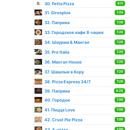
30. Fetta Pizza
8.11
31. Girosplus
7.20
32. Паприка
7.20
33. Городское кафе 8 чашек
7.20
34. Шаурма & Мангал
7.20
35. Pro Italia
7.20
36. Мангал House
7.20
37. Шашлык в бору
7.20
38. Pizza Express 24/7
7.20
39. Паприка
8.25
40. Городок
7.00
41. Пицца Love
7.00
42. Crust Pie Pizza
7.00
43. A-pizza
7.00