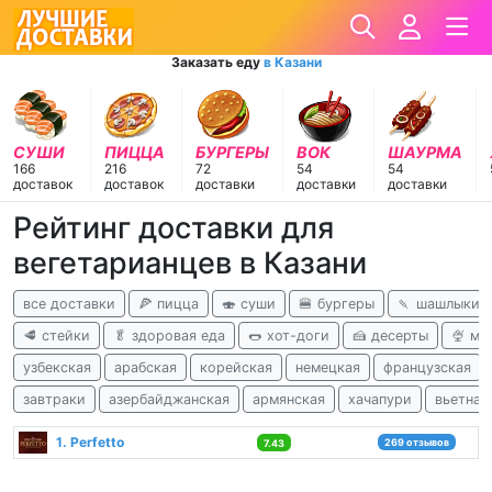
Заказать еду
в Казани
СУШИ
ПИЦЦА
БУРГЕРЫ
ВОК
ШАУРМА
166
216
72
54
54
доставок
доставок
доставки
доставки
доставки
Рейтинг доставки для
вегетарианцев в Казани
все доставки
🍕 пицца
🍣 суши
🍔 бургеры
🍡 шашлыки
🥩 стейки
🥬 здоровая еда
🌭 хот-доги
🍰 десерты
🍨 м
узбекская
арабская
корейская
немецкая
французская
завтраки
азербайджанская
армянская
хачапури
вьетнам
1. Perfetto
269 отзывов
7.43