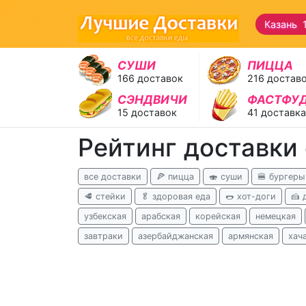
Казань 
СУШИ
ПИЦЦА
166 доставок
216 достав
СЭНДВИЧИ
ФАСТФУ
15 доставок
41 доставка
Рейтинг доставки
все доставки
🍕 пицца
🍣 суши
🍔 бургеры
🥩 стейки
🥬 здоровая еда
🌭 хот-доги
🍰 
узбекская
арабская
корейская
немецкая
завтраки
азербайджанская
армянская
хач