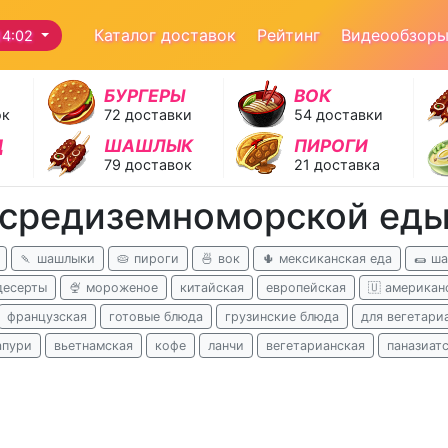
Каталог доставок
Рейтинг
Видеообзор
14:02
БУРГЕРЫ
ВОК
ок
72 доставки
54 доставки
Д
ШАШЛЫК
ПИРОГИ
79 доставок
21 доставка
 средиземноморской еды
🍡 шашлыки
🥧 пироги
🍜 вок
🌵 мексиканская еда
🌯 ш
десерты
🍨 мороженое
китайская
европейская
🇺 американ
французская
готовые блюда
грузинские блюда
для вегетари
апури
вьетнамская
кофе
ланчи
вегетарианская
паназиат