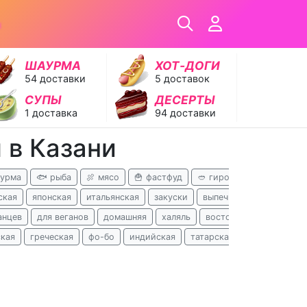
ы
ШАУРМА
ХОТ‑ДОГИ
54 доставки
5 доставок
СУПЫ
ДЕСЕРТЫ
1 доставка
94 доставки
 в Казани
аурма
🐟 рыба
🍖 мясо
🍟 фастфуд
🥙 гирос
🍝 паста

ская
японская
итальянская
закуски
выпечка
кавказская
анцев
для веганов
домашняя
халяль
восточная
детское 
ская
греческая
фо-бо
индийская
татарская
чешская
г