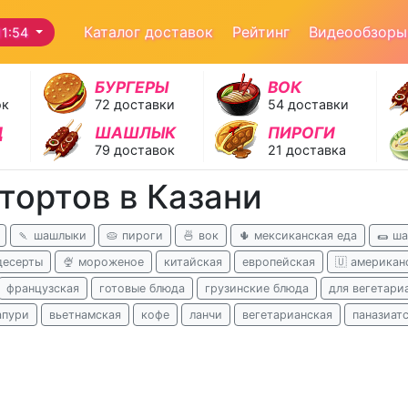
Каталог доставок
Рейтинг
Видеообзоры
11:54
БУРГЕРЫ
ВОК
ок
72 доставки
54 доставки
Д
ШАШЛЫК
ПИРОГИ
79 доставок
21 доставка
тортов в Казани
🍡 шашлыки
🥧 пироги
🍜 вок
🌵 мексиканская еда
🌯 ш
десерты
🍨 мороженое
китайская
европейская
🇺 американ
французская
готовые блюда
грузинские блюда
для вегетари
апури
вьетнамская
кофе
ланчи
вегетарианская
паназиат