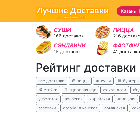
Казань 
СУШИ
ПИЦЦА
166 доставок
216 достав
СЭНДВИЧИ
ФАСТФУ
15 доставок
41 доставка
Рейтинг доставки 
все доставки
🍕 пицца
🍣 суши
🍔 бургеры
🥩 стейки
🥬 здоровая еда
🌭 хот-доги
🍰 
узбекская
арабская
корейская
немецкая
завтраки
азербайджанская
армянская
хач