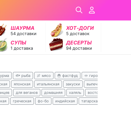
ШАУРМА
ХОТ‑ДОГИ
54 доставки
5 доставок
СУПЫ
ДЕСЕРТЫ
1 доставка
94 доставки
аурма
🐟 рыба
🍖 мясо
🍟 фастфуд
🥙 гирос
🍝 паста

ская
японская
итальянская
закуски
выпечка
кавказская
анцев
для веганов
домашняя
халяль
восточная
детское 
ская
греческая
фо-бо
индийская
татарская
чешская
г