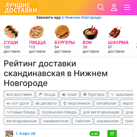
Заказать еду
в Нижнем Новгороде
СУШИ
ПИЦЦА
БУРГЕРЫ
ВОК
ШАУРМА
120
113
54
39
67
доставок
доставок
доставки
доставок
доставок
Рейтинг доставки
скандинавская в Нижнем
Новгороде
все доставки
🍕 пицца
🍣 суши
🍔 бургеры
🍡 шашлыки
🌭 хот-доги
🍰 десерты
🍨 мороженое
китайская
европе
готовые блюда
грузинские блюда
для вегетарианцев
дома
вегетарианская
паназиатская
тайская
украинская
грече
1. Кафе 38
6.40