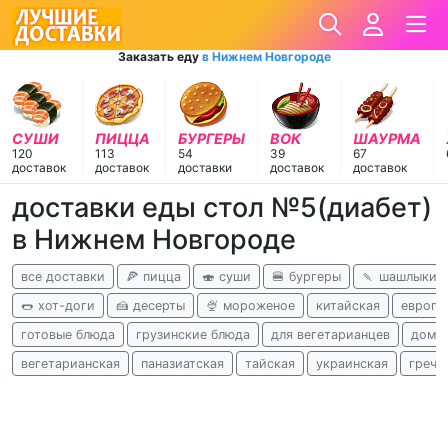
Заказать еду
в Нижнем Новгороде
СУШИ
ПИЦЦА
БУРГЕРЫ
ВОК
ШАУРМА
120
113
54
39
67
доставок
доставок
доставки
доставок
доставок
доставки еды стол №5(диабет)
в Нижнем Новгороде
все доставки
🍕 пицца
🍣 суши
🍔 бургеры
🍡 шашлыки
🌭 хот-доги
🍰 десерты
🍨 мороженое
китайская
европе
готовые блюда
грузинские блюда
для вегетарианцев
дома
вегетарианская
паназиатская
тайская
украинская
грече