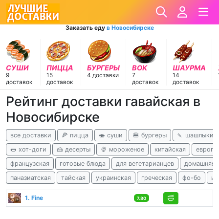
Заказать еду
в Новосибирске
СУШИ
ПИЦЦА
БУРГЕРЫ
ВОК
ШАУРМА
9
15
4 доставки
7
14
доставок
доставок
доставок
доставок
Рейтинг доставки гавайская в
Новосибирске
все доставки
🍕 пицца
🍣 суши
🍔 бургеры
🍡 шашлыки
🌭 хот-доги
🍰 десерты
🍨 мороженое
китайская
европе
французская
готовые блюда
для вегетарианцев
домашняя
паназиатская
тайская
украинская
греческая
фо-бо
ин
1. Fine
7.80