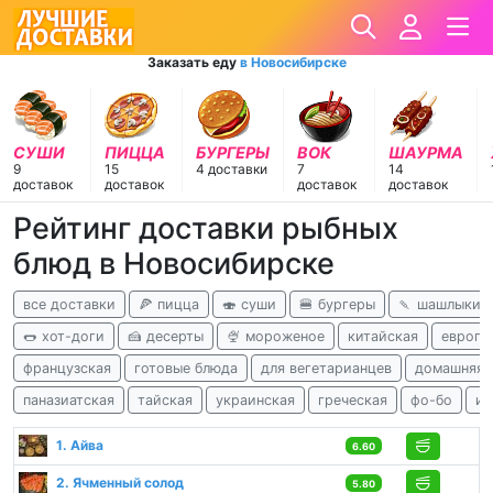
Заказать еду
в Новосибирске
СУШИ
ПИЦЦА
БУРГЕРЫ
ВОК
ШАУРМА
9
15
4 доставки
7
14
доставок
доставок
доставок
доставок
Рейтинг доставки рыбных
блюд в Новосибирске
все доставки
🍕 пицца
🍣 суши
🍔 бургеры
🍡 шашлыки
🌭 хот-доги
🍰 десерты
🍨 мороженое
китайская
европе
французская
готовые блюда
для вегетарианцев
домашняя
паназиатская
тайская
украинская
греческая
фо-бо
ин
1. Айва
6.60
2. Ячменный солод
5.80