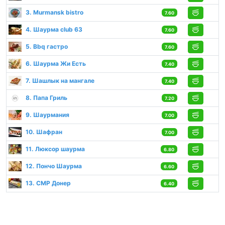
3. Murmansk bistro
7.60
4. Шаурма club 63
7.60
5. Bbq гастро
7.60
6. Шаурма Жи Есть
7.40
7. Шашлык на мангале
7.40
8. Папа Гриль
7.20
9. Шаурмания
7.00
10. Шафран
7.00
11. Люксор шаурма
6.80
12. Пончо Шаурма
6.60
13. СМР Донер
6.40