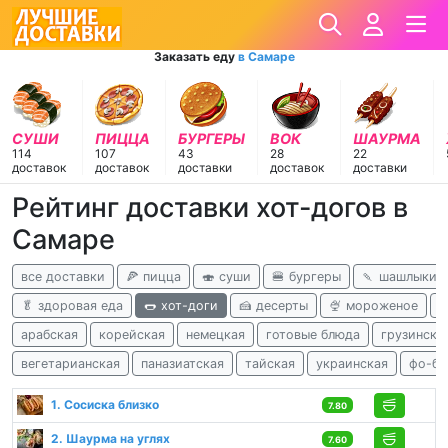
Заказать еду
в Самаре
СУШИ
ПИЦЦА
БУРГЕРЫ
ВОК
ШАУРМА
114
107
43
28
22
доставок
доставок
доставки
доставок
доставки
Рейтинг доставки хот-догов в
Самаре
все доставки
🍕 пицца
🍣 суши
🍔 бургеры
🍡 шашлыки
🥬 здоровая еда
🌭 хот-доги
🍰 десерты
🍨 мороженое
к
арабская
корейская
немецкая
готовые блюда
грузински
вегетарианская
паназиатская
тайская
украинская
фо-бо
1. Сосиска близко
7.80
2. Шаурма на углях
7.60