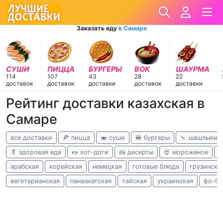
Заказать еду
в Самаре
СУШИ
ПИЦЦА
БУРГЕРЫ
ВОК
ШАУРМА
114
107
43
28
22
доставок
доставок
доставки
доставок
доставки
Рейтинг доставки казахская в
Самаре
все доставки
🍕 пицца
🍣 суши
🍔 бургеры
🍡 шашлыки
🥬 здоровая еда
🌭 хот-доги
🍰 десерты
🍨 мороженое
к
арабская
корейская
немецкая
готовые блюда
грузински
вегетарианская
паназиатская
тайская
украинская
фо-бо