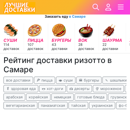
Заказать еду
в Самаре
СУШИ
ПИЦЦА
БУРГЕРЫ
ВОК
ШАУРМА
114
107
43
28
22
доставок
доставок
доставки
доставок
доставки
Рейтинг доставки ризотто в
Самаре
все доставки
🍕 пицца
🍣 суши
🍔 бургеры
🍡 шашлыки
🥬 здоровая еда
🌭 хот-доги
🍰 десерты
🍨 мороженое
к
арабская
корейская
немецкая
готовые блюда
грузински
вегетарианская
паназиатская
тайская
украинская
фо-бо