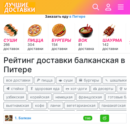
Заказать еду
в Питере
СУШИ
ПИЦЦА
БУРГЕРЫ
ВОК
ШАУРМА
266
304
154
81
142
доставок
доставки
доставки
доставка
доставки
Рейтинг доставки балканская в
Питере
все доставки
🍕 пицца
🍣 суши
🍔 бургеры
🍡 шашлыки
🥩 стейки
🥬 здоровая еда
🌭 хот-доги
🍰 десерты
🍨 м
узбекская
корейская
немецкая
французская
готовые бл
вьетнамская
кофе
ланчи
вегетарианская
паназиатская
чешская
испанская
перуанская
израильская
африканска
1. Балкан
7.00