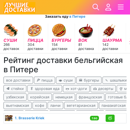
Заказать еду
в Питере
СУШИ
ПИЦЦА
БУРГЕРЫ
ВОК
ШАУРМА
266
304
154
81
142
доставок
доставки
доставки
доставка
доставки
Рейтинг доставки бельгийская
в Питере
все доставки
🍕 пицца
🍣 суши
🍔 бургеры
🍡 шашлыки
🥩 стейки
🥬 здоровая еда
🌭 хот-доги
🍰 десерты
🍨 м
узбекская
корейская
немецкая
французская
готовые бл
вьетнамская
кофе
ланчи
вегетарианская
паназиатская
чешская
испанская
перуанская
израильская
африканска
1. Brasserie Kriek
7.60