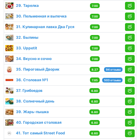
29. Тарелка
7.00
30. Пельменная и выпечка
7.00
31. Кулинарная лавка Два Гуся
7.00
32. Былины
7.00
33. Uppetit
7.00
34. Вкусно и сочно
7.00
35. Пироговый Дворик
8.27
94 отзыва
36. Столовая №1
7.85
503 отзыва
37. Грибоедов
6.80
38. Солнечный день
6.80
39. Жарь-пышка
6.80
40. Городская столовая
6.80
41. Тот самый Street Food
6.60