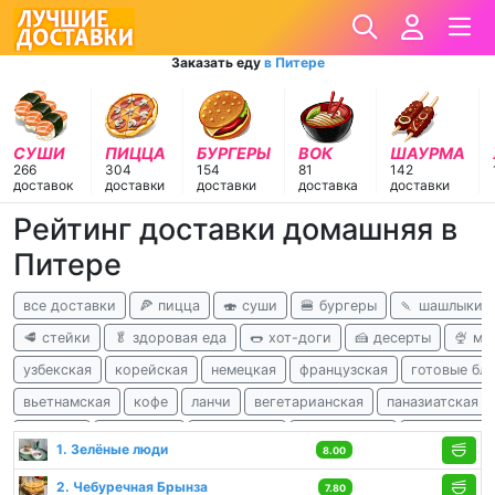
Заказать еду
в Питере
СУШИ
ПИЦЦА
БУРГЕРЫ
ВОК
ШАУРМА
266
304
154
81
142
доставок
доставки
доставки
доставка
доставки
Рейтинг доставки домашняя в
Питере
все доставки
🍕 пицца
🍣 суши
🍔 бургеры
🍡 шашлыки
🥩 стейки
🥬 здоровая еда
🌭 хот-доги
🍰 десерты
🍨 м
узбекская
корейская
немецкая
французская
готовые бл
вьетнамская
кофе
ланчи
вегетарианская
паназиатская
чешская
испанская
перуанская
израильская
африканска
1. Зелёные люди
8.00
2. Чебуречная Брынза
7.80