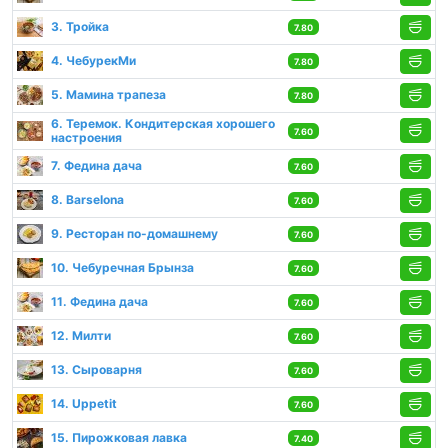
3. Тройка
7.80
4. ЧебурекМи
7.80
5. Мамина трапеза
7.80
6. Теремок. Кондитерская хорошего
7.60
настроения
7. Федина дача
7.60
8. Barselona
7.60
9. Ресторан по-домашнему
7.60
10. Чебуречная Брынза
7.60
11. Федина дача
7.60
12. Милти
7.60
13. Сыроварня
7.60
14. Uppetit
7.60
15. Пирожковая лавка
7.40