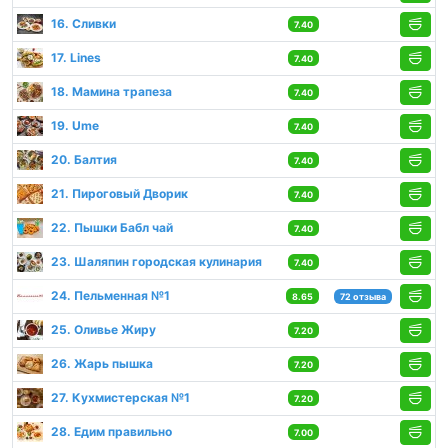
16. Сливки
7.40
17. Lines
7.40
18. Мамина трапеза
7.40
19. Ume
7.40
20. Балтия
7.40
21. Пироговый Дворик
7.40
22. Пышки Бабл чай
7.40
23. Шаляпин городская кулинария
7.40
24. Пельменная №1
8.65
72 отзыва
25. Оливье Жиру
7.20
26. Жарь пышка
7.20
27. Кухмистерская №1
7.20
28. Едим правильно
7.00