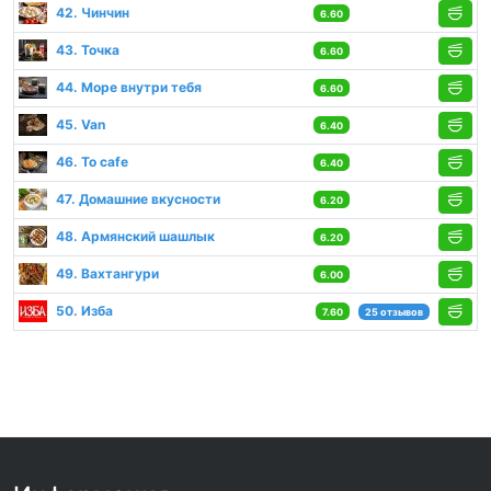
42. Чинчин
6.60
43. Точка
6.60
44. Море внутри тебя
6.60
45. Van
6.40
46. To cafe
6.40
47. Домашние вкусности
6.20
48. Армянский шашлык
6.20
49. Вахтангури
6.00
50. Изба
7.60
25 отзывов