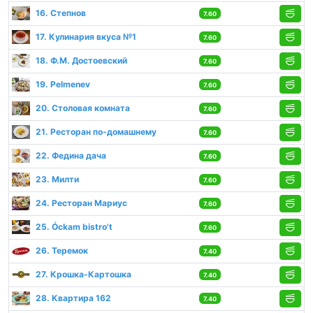
16. Степнов
7.60
17. Кулинария вкуса №1
7.60
18. Ф.М. Достоевский
7.60
19. Pelmenev
7.60
20. Столовая комната
7.60
21. Ресторан по-домашнему
7.60
22. Федина дача
7.60
23. Милти
7.60
24. Ресторан Мариус
7.60
25. Óckam bistro't
7.60
26. Теремок
7.40
27. Крошка-Картошка
7.40
28. Квартира 162
7.40