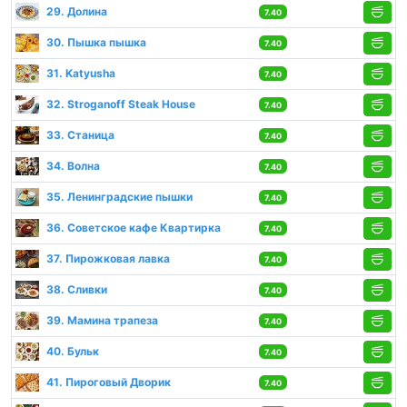
29. Долина
7.40
30. Пышка пышка
7.40
31. Katyusha
7.40
32. Stroganoff Steak House
7.40
33. Станица
7.40
34. Волна
7.40
35. Ленинградские пышки
7.40
36. Советское кафе Квартирка
7.40
37. Пирожковая лавка
7.40
38. Сливки
7.40
39. Мамина трапеза
7.40
40. Бульк
7.40
41. Пироговый Дворик
7.40