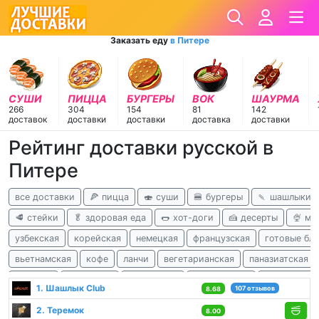
Заказать еду
в Питере
СУШИ
ПИЦЦА
БУРГЕРЫ
ВОК
ШАУРМА
266
304
154
81
142
доставок
доставки
доставки
доставка
доставки
Рейтинг доставки русской в
Питере
все доставки
🍕 пицца
🍣 суши
🍔 бургеры
🍡 шашлыки
🥩 стейки
🥬 здоровая еда
🌭 хот-доги
🍰 десерты
🍨 м
узбекская
корейская
немецкая
французская
готовые бл
вьетнамская
кофе
ланчи
вегетарианская
паназиатская
чешская
испанская
перуанская
израильская
африканска
1. Шашлык Club
107 отзывов
8.68
2. Теремок
8.00