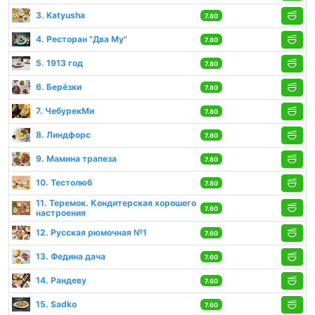
3. Katyusha
7.80
4. Ресторан "Два Му"
7.80
5. 1913 год
7.80
6. Берёзки
7.80
7. ЧебурекМи
7.80
8. Линдфорс
7.80
9. Мамина трапеза
7.80
10. Тестолюб
7.80
11. Теремок. Кондитерская хорошего
7.60
настроения
12. Русская рюмочная №1
7.60
13. Федина дача
7.60
14. Рандеву
7.60
15. Sadko
7.60