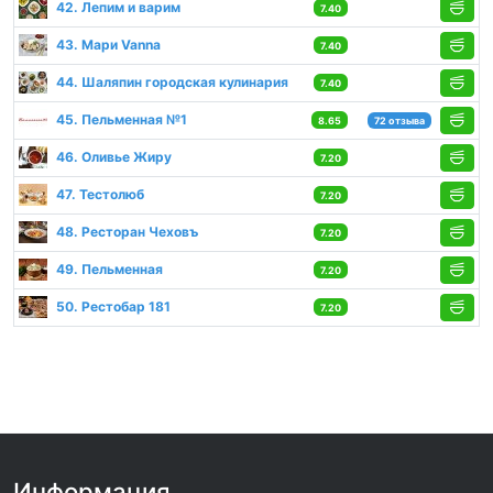
42. Лепим и варим
7.40
43. Мари Vanna
7.40
44. Шаляпин городская кулинария
7.40
45. Пельменная №1
8.65
72 отзыва
46. Оливье Жиру
7.20
47. Тестолюб
7.20
48. Ресторан Чеховъ
7.20
49. Пельменная
7.20
50. Рестобар 181
7.20
Информация