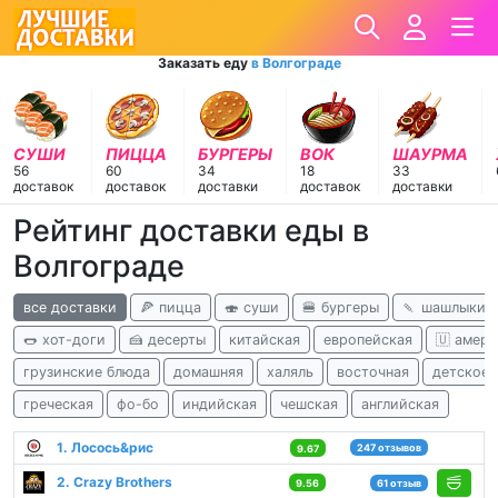
Заказать еду
в Волгограде
СУШИ
ПИЦЦА
БУРГЕРЫ
ВОК
ШАУРМА
56
60
34
18
33
доставок
доставок
доставки
доставок
доставки
Рейтинг доставки еды в
Волгограде
все доставки
🍕 пицца
🍣 суши
🍔 бургеры
🍡 шашлыки
🌭 хот-доги
🍰 десерты
китайская
европейская
🇺 амери
грузинские блюда
домашняя
халяль
восточная
детское 
греческая
фо-бо
индийская
чешская
английская
1. Лосось&рис
247 отзывов
9.67
2. Crazy Brothers
9.56
61 отзыв