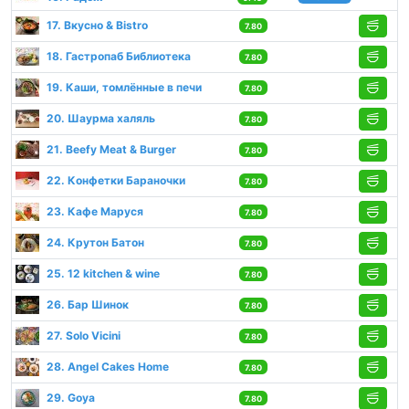
17. Вкусно & Bistro
7.80
18. Гастропаб Библиотека
7.80
19. Каши, томлённые в печи
7.80
20. Шаурма халяль
7.80
21. Beefy Meat & Burger
7.80
22. Конфетки Бараночки
7.80
23. Кафе Маруся
7.80
24. Крутон Батон
7.80
25. 12 kitchen & wine
7.80
26. Бар Шинок
7.80
27. Solo Vicini
7.80
28. Angel Cakes Home
7.80
29. Goya
7.80