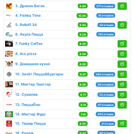
3. Дракон Вагон
8.90
377 отзывов
4. Fishka Time
10 отзывов
10.00
5. Rolloff.34
8.94
34 отзыва
6. Акула Пицца
133 отзыва
9.28
7. Funky Coffee
8.00
8. Ars pizza
8.00
9. Домашняя кухня
8.00
10. Зачёт Пицца&Бургеры
8.07
280 отзывов
11. Мистер Твистер
8.58
38 отзывов
12. Сушилав
8.77
22 отзыва
13. ПиццаЁлы
8.14
97 отзывов
14. Мистер Фудс
423 отзыва
7.91
15. Ташир Пицца
8.55
31 отзыв
16. Радеж
44 отзыва
9.43