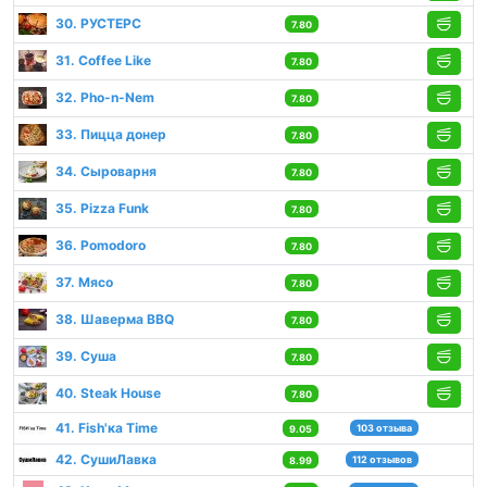
30. РУСТЕРС
7.80
31. Coffee Like
7.80
32. Pho-n-Nem
7.80
33. Пицца донер
7.80
34. Сыроварня
7.80
35. Pizza Funk
7.80
36. Pomodoro
7.80
37. Мясо
7.80
38. Шаверма BBQ
7.80
39. Суша
7.80
40. Steak House
7.80
41. Fish'кa Time
103 отзыва
9.05
42. СушиЛавка
112 отзывов
8.99