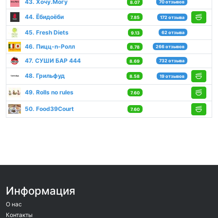
43. Хочу.Могу
70 отзывов
8.07
44. Ёбидоёби
7.85
172 отзыва
45. Fresh Diets
62 отзыва
9.13
46. Пицц-n-Ролл
266 отзывов
8.78
47. СУШИ БАР 444
732 отзыва
8.69
48. Грильфуд
8.58
19 отзывов
49. Rolls no rules
7.60
50. Food39Court
7.60
Информация
О нас
Контакты