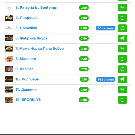
3. Pinzeria by Bontempi
7.60
4. Лаврушка
7.60
5. Chipollino
8.00
36 отзывов
6. Фабрика Вкуса
7.40
7. Мама Норка Папа Бобер
7.40
8. Massimo
7.40
9. Basilico
7.20
10. Роллбери
7.15
362 отзыва
11. Давинчи
7.00
12. BROOKLYN
6.80