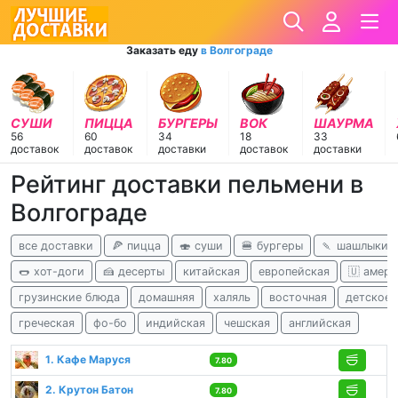
Заказать еду
в Волгограде
СУШИ
ПИЦЦА
БУРГЕРЫ
ВОК
ШАУРМА
56
60
34
18
33
доставок
доставок
доставки
доставок
доставки
Рейтинг доставки пельмени в
Волгограде
все доставки
🍕 пицца
🍣 суши
🍔 бургеры
🍡 шашлыки
🌭 хот-доги
🍰 десерты
китайская
европейская
🇺 амери
грузинские блюда
домашняя
халяль
восточная
детское 
греческая
фо-бо
индийская
чешская
английская
1. Кафе Маруся
7.80
2. Крутон Батон
7.80