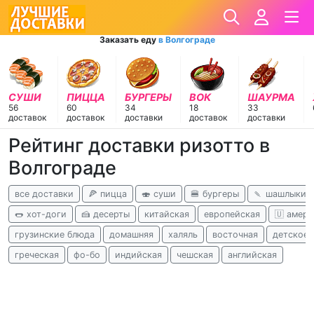
Заказать еду
в Волгограде
СУШИ
ПИЦЦА
БУРГЕРЫ
ВОК
ШАУРМА
56
60
34
18
33
доставок
доставок
доставки
доставок
доставки
Рейтинг доставки ризотто в
Волгограде
все доставки
🍕 пицца
🍣 суши
🍔 бургеры
🍡 шашлыки
🌭 хот-доги
🍰 десерты
китайская
европейская
🇺 амери
грузинские блюда
домашняя
халяль
восточная
детское 
греческая
фо-бо
индийская
чешская
английская