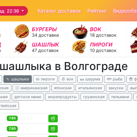
Каталог доставок
Рейтинг
Видеооб
ад 22:36
БУРГЕРЫ
ВОК
к
34 доставки
18 доставок
Д
ШАШЛЫК
ПИРОГИ
и
47 доставок
10 доставок
 шашлыка в Волгограде
🍡 шашлыки
🥧 пироги
🍜 вок
🌯 шаурма
🐟 рыба
🍟 
ская
🇺 американская
японская
итальянская
закуски
вып
чная
детское меню
морепродукты
грузинская
пельмени
глийская
7.80
7.60