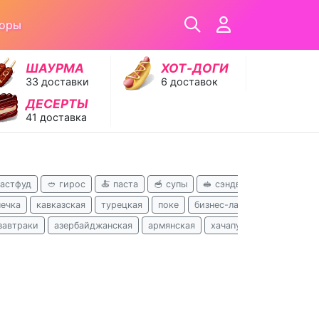
зоры
ШАУРМА
ХОТ‑ДОГИ
33 доставки
6 доставок
ДЕСЕРТЫ
41 доставка
фастфуд
🥙 гирос
🍝 паста
🥣 супы
🥪 сэндвичи
🥟 хинкал
ечка
кавказская
турецкая
поке
бизнес-ланчи
русская
завтраки
азербайджанская
армянская
хачапури
вьетнамска