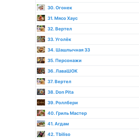
30. Огонек
31. Мясо Хаус
32. Вертел
33. Уголёк
34. Шашлычная 33
35. Персонажи
36. ЛаваШОК
37. Вертел
38. Don Pita
39. Роллбери
40. Гриль Мастер
41. Агдам
42. Tbiliso