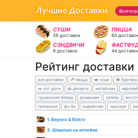
Волгогр
СУШИ
ПИЦЦА
56 доставок
60 доставо
СЭНДВИЧИ
ФАСТФУ
6 доставок
44 доставк
Рейтинг доставки
все доставки
🍕 пицца
🍣 суши
🍔 бургеры
🌭 хот-доги
🍰 десерты
китайская
европей
грузинские блюда
домашняя
халяль
восто
греческая
фо-бо
индийская
чешская
ан
1. Вкусно & Bistro
2. Шашлык на аллейке