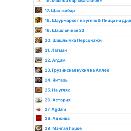
16. Мясной бар «Barashek»
17. Щастьебар
18. Шаурмаркет на углях & Пицца на дро
19. Шашлычная 33
20. Шашлычка Персонажи
21. Лагман
22. Агдам
23. Грузинская кухня на Аллее
24. Янтарь
25. На углях
26. Астория
27. Agdam
28. Аджика
29. Мангал house