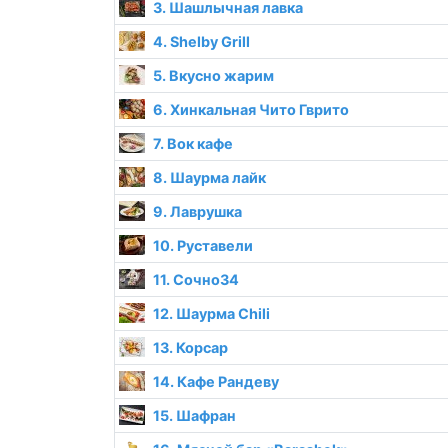
3. Шашлычная лавка
4. Shelby Grill
5. Вкусно жарим
6. Хинкальная Чито Гврито
7. Вок кафе
8. Шаурма лайк
9. Лаврушка
10. Руставели
11. Сочно34
12. Шаурма Chili
13. Корсар
14. Кафе Рандеву
15. Шафран