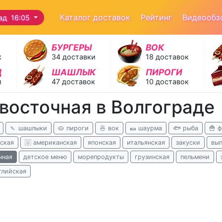
Каталог доставок
Рейтинг
Видеообз
ад 16:05
БУРГЕРЫ
ВОК
к
34 доставки
18 доставок
Д
ШАШЛЫК
ПИРОГИ
и
47 доставок
10 доставок
 восточная в Волгограде
🍡 шашлыки
🥧 пироги
🍜 вок
🌯 шаурма
🐟 рыба
🍟 
ская
🇺 американская
японская
итальянская
закуски
вып
чная
детское меню
морепродукты
грузинская
пельмени
глийская