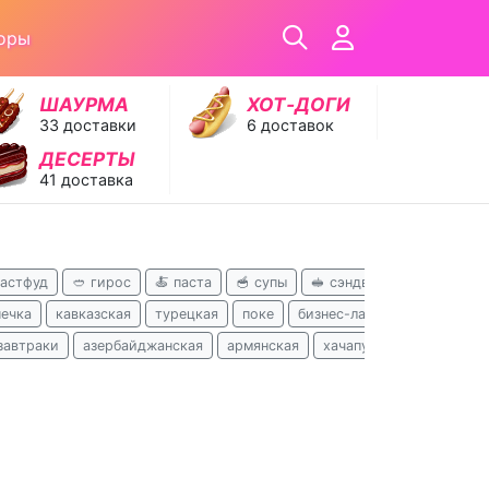
оры
ШАУРМА
ХОТ‑ДОГИ
33 доставки
6 доставок
ДЕСЕРТЫ
41 доставка
фастфуд
🥙 гирос
🍝 паста
🥣 супы
🥪 сэндвичи
🥟 хинкал
ечка
кавказская
турецкая
поке
бизнес-ланчи
русская
завтраки
азербайджанская
армянская
хачапури
вьетнамска