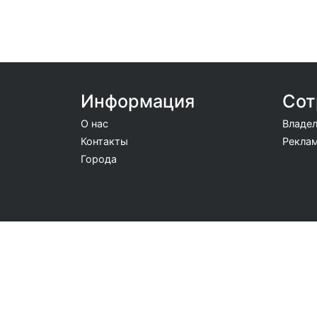
Информация
Сот
О нас
Владел
Контакты
Реклам
Города