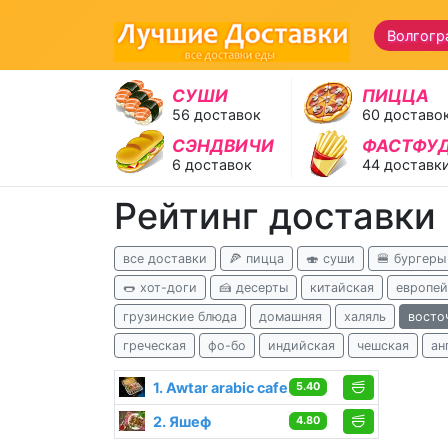
Волгогр
СУШИ
ПИЦЦА
56 доставок
60 доставо
СЭНДВИЧИ
ФАСТФУ
6 доставок
44 доставк
Рейтинг доставки
все доставки
🍕 пицца
🍣 суши
🍔 бургеры
🌭 хот-доги
🍰 десерты
китайская
европей
грузинские блюда
домашняя
халяль
восто
греческая
фо-бо
индийская
чешская
ан
1. Awtar arabic cafe
5.40
2. Яшеф
4.80