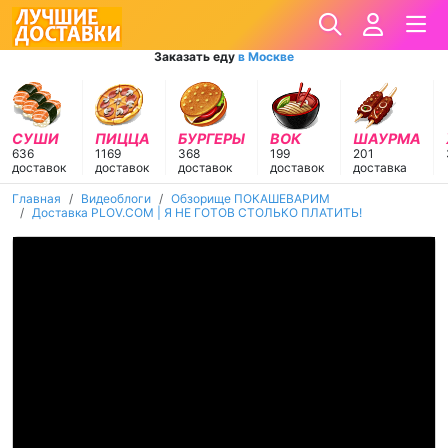
Заказать еду
в Москве
СУШИ
ПИЦЦА
БУРГЕРЫ
ВОК
ШАУРМА
636
1169
368
199
201
доставок
доставок
доставок
доставок
доставка
Главная
Видеоблоги
Обзорище ПОКАШЕВАРИМ
Доставка PLOV.COM | Я НЕ ГОТОВ СТОЛЬКО ПЛАТИТЬ!