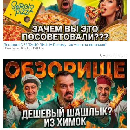
Доставка СЕРДЖИО ПИЦЦА Почему так много советовали?
Обзорище ПОКАШЕВАРИМ
3 месяца назад
Доставка СЕРДЖИО ПИЦЦА Почему так много советовали?
Обзорище ПОКАШЕВАРИМ
3 месяца назад
Доставка ДЫМ ШАШЛЫК. Шашлычный рай в Химках? #обзорище
#покашеварим #обзор
Обзорище ПОКАШЕВАРИМ
3 месяца назад