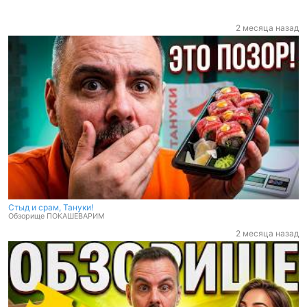
увидеть обзоры на доставки еды по Москве, доставки суши,
доставка роллов, доставка грузинской кухни, доставка китайской
еды, доставка хинкали, мантов, шашлыка (или шашлыков), пироги
2 месяца назад
и много другое. Также есть рейтинг доставок по Москве. В
рамках рубрики Жертва маркетинга много различных обзоров на
еду из магазинов, такие как чебупицца, чебупелли, хотстеры,
чебуреки, пельмени, сэндвичи, замороженные супы, пицца и
прочее. Конечно же обзоры это хорошо, но видео рецепты лучше,
так как вы сами поймете как готовить, как приготовить, сколько
выпекать, сколько варить, как нарезать, сколько жарить то или
иное блюдо.
Для коммерческих предложений Pokashevarim@avtormedia.ru
Стыд и срам, Тануки!
Обзорище ПОКАШЕВАРИМ
2 месяца назад
Стыд и срам, Тануки!
Обзорище ПОКАШЕВАРИМ
2 месяца назад