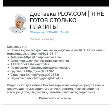
Доставка PLOV.COM | Я НЕ
ГОТОВ СТОЛЬКО
ПЛАТИТЬ!
Обзорище ПОКАШЕВАРИМ
6 месяцев назад
Мои соцсети:
✔ Новые видео теперь раньше выходят на моем RUTUBE канале -
https://rutube.ru/channel/10319517/
✔ Telegram https://t.me/pokashevarim
✔ Дзен https://zen.yandex.ru/pokashevarim
✔ TikTok / pokashevarimzdes
✔ По рекламе Pokashevarim@avtormedia.ru
✔ Группа ВК http://goo.gl/JdEShf
✔ Страница ВК http://goo.gl/GG563r
✔ Одноклассники http://goo.gl/WEqEEx
Видео снято для канала Покашеварим, на котором представлены
следующие темы: рецепты выпечки, рецепты тортов, рецепты
мяса, рецепты для духовки, рецепты завтраков, рецепты на
новый год, рецепты салатов, рецепты закусок, необычные
Развернуть описание...
рецепты, простые рецепты, быстрые рецепты, мастер-классы,
рецепты на день рождения, на праздник, украшения для тортов,
2 месяца назад
крем. Виталий Покашеварим расскажет как приготовить крем,
закуски, напитки, соусы, маринад. На канале также можно