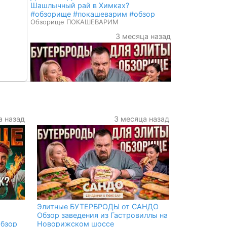
Шашлычный рай в Химках?
#обзорище #покашеварим #обзор
Обзорище ПОКАШЕВАРИМ
3 месяца назад
епты
а назад
3 месяца назад
ень
Элитные БУТЕРБРОДЫ от САНДО
крем,
Обзор заведения из Гастровиллы на
Новорижском шоссе
,
Обзорище ПОКАШЕВАРИМ
мках
ли,
ать,
Элитные БУТЕРБРОДЫ от САНДО
Обзор заведения из Гастровиллы на
обзор
Новорижском шоссе