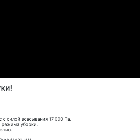
ки!
с силой всасывания 17 000 Па.
2 режима уборки.
белью.