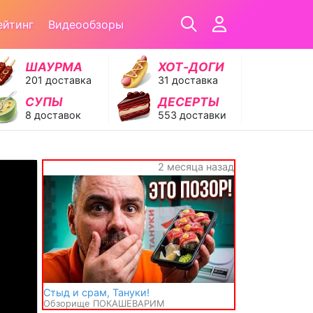
ейтинг
Видеообзоры
ШАУРМА
ХОТ‑ДОГИ
201 доставка
31 доставка
СУПЫ
ДЕСЕРТЫ
8 доставок
553 доставки
2 месяца назад
Стыд и срам, Тануки!
Обзорище ПОКАШЕВАРИМ