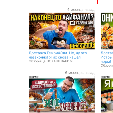
4 месяца назад
Доставка Гемри&Эли. Не, ну это
Доста
незаконно! Я их снова нашел!
Истры.
Обзорище ПОКАШЕВАРИМ
норм!
Обзор
6 месяцев назад