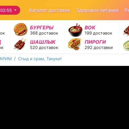
Каталог доставок
Здоровое питание
Р
 02:55
БУРГЕРЫ
ВОК
вок
368 доставок
199 доставок
Д
ШАШЛЫК
ПИРОГИ
ок
520 доставок
292 доставки
ВАРИМ
Стыд и срам, Тануки!