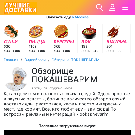
Заказать еду
в Москве
СУШИ
ПИЦЦА
БУРГЕРЫ
ВОК
ШАУРМА
636
1169
368
199
201
доставок
доставок
доставок
доставок
доставка
Главная
Видеоблоги
Обзорище ПОКАШЕВАРИМ
Обзорище
ПОКАШЕВАРИМ
1,310,000 подписчиков
Канал целиком и полностью связан с едой. Здесь простые
и вкусные рецепты, большое количество обзоров служб
доставок еды, ресторанов, кафе и просто интересных
мест, где кормят. Все, кто любит еду - вам сюда! По
вопросам рекламы и интеграций - pokashevarim
Последнее загруженное видео: