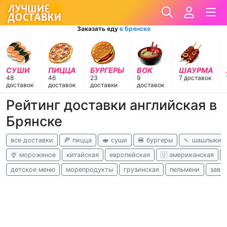
Заказать еду
в Брянске
СУШИ
ПИЦЦА
БУРГЕРЫ
ВОК
ШАУРМА
48
46
23
9
7 доставок
доставок
доставок
доставки
доставок
Рейтинг доставки английская в
Брянске
все доставки
🍕 пицца
🍣 суши
🍔 бургеры
🍡 шашлыки
🍨 мороженое
китайская
европейская
🇺 американская
детское меню
морепродукты
грузинская
пельмени
завт