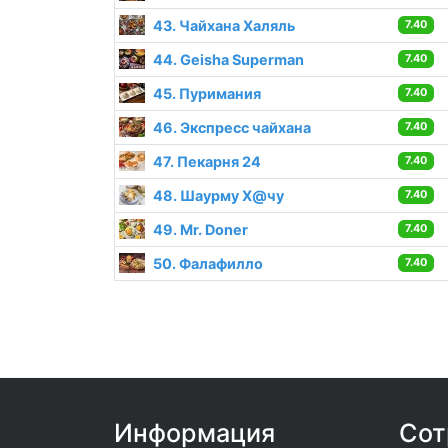
43. Чайхана Халяль
7.40
44. Geisha Superman
7.40
45. Пуримания
7.40
46. Экспресс чайхана
7.40
47. Пекарня 24
7.40
48. Шаурму Х@чу
7.40
49. Mr. Doner
7.40
50. Фалафилло
7.40
Информация
Сот