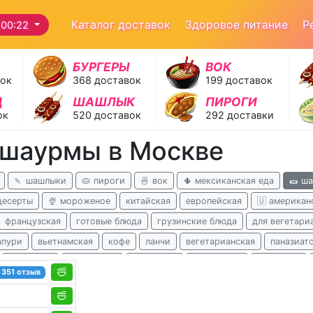
Каталог доставок
Здоровое питание
Р
 00:22
БУРГЕРЫ
ВОК
вок
368 доставок
199 доставок
Д
ШАШЛЫК
ПИРОГИ
ок
520 доставок
292 доставки
 шаурмы в Москве
🍡 шашлыки
🥧 пироги
🍜 вок
🌵 мексиканская еда
🌯 ш
десерты
🍨 мороженое
китайская
европейская
🇺 американ
французская
готовые блюда
грузинские блюда
для вегетари
апури
вьетнамская
кофе
ланчи
вегетарианская
паназиат
гавайская
английская
испанская
перуанская
казахская
351 отзыв