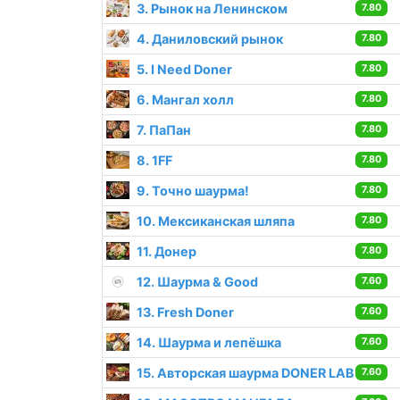
3. Рынок на Ленинском
7.80
4. Даниловский рынок
7.80
5. I Need Doner
7.80
6. Мангал холл
7.80
7. ПаПан
7.80
8. 1FF
7.80
9. Точно шаурма!
7.80
10. Мексиканская шляпа
7.80
11. Донер
7.80
12. Шаурма & Good
7.60
13. Fresh Doner
7.60
14. Шаурма и лепёшка
7.60
15. Авторская шаурма DONER LAB
7.60