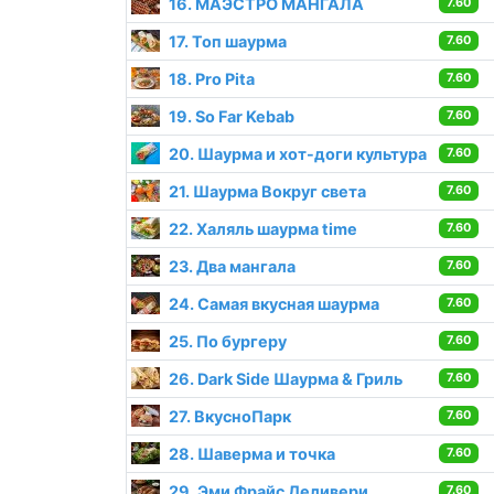
16. МАЭСТРО МАНГАЛА
7.60
17. Топ шаурма
7.60
18. Pro Pita
7.60
19. So Far Kebab
7.60
20. Шаурма и хот-доги культура
7.60
21. Шаурма Вокруг света
7.60
22. Халяль шаурма time
7.60
23. Два мангала
7.60
24. Самая вкусная шаурма
7.60
25. По бургеру
7.60
26. Dark Side Шаурма & Гриль
7.60
27. ВкусноПарк
7.60
28. Шаверма и точка
7.60
29. Эми Фрайс Деливери
7.60