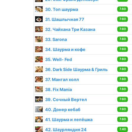
30. Топ шаурма
7.60
31. Шашлычная 77
7.60
32. Чайхана Три Казана
7.60
33. Sarona
7.60
34. Шаурма и кофе
7.60
35. Well- Fed
7.60
36. Dark Side Шаурма & Гриль
7.60
37. Мангал холл
7.60
38. Fix Mania
7.60
39. Сочный Вертел
7.60
40. Донер кебаб
7.60
41. Шаурма и лепёшка
7.60
42. Шаурляндия 24
7.40