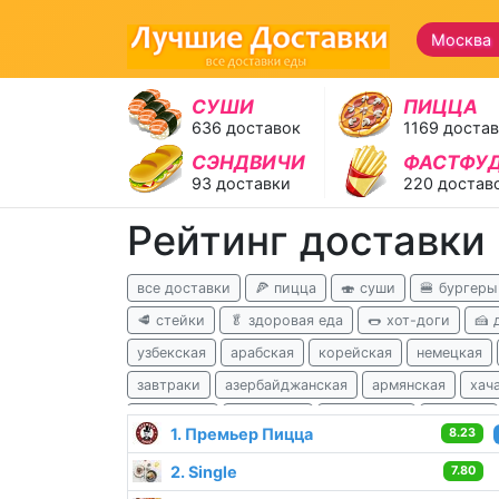
Москва
СУШИ
ПИЦЦА
636 доставок
1169 доста
СЭНДВИЧИ
ФАСТФУ
93 доставки
220 достав
Рейтинг доставки
все доставки
🍕 пицца
🍣 суши
🍔 бургеры
🥩 стейки
🥬 здоровая еда
🌭 хот-доги
🍰 
узбекская
арабская
корейская
немецкая
завтраки
азербайджанская
армянская
хач
ливанская
татарская
балканская
чешская
1. Премьер Пицца
8.23
для похудения
детокс
2. Single
7.80