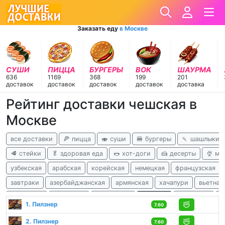
Заказать еду
в Москве
СУШИ
ПИЦЦА
БУРГЕРЫ
ВОК
ШАУРМА
636
1169
368
199
201
доставок
доставок
доставок
доставок
доставка
Рейтинг доставки чешская в
Москве
все доставки
🍕 пицца
🍣 суши
🍔 бургеры
🍡 шашлыки
🥩 стейки
🥬 здоровая еда
🌭 хот-доги
🍰 десерты
🍨 м
узбекская
арабская
корейская
немецкая
французская
завтраки
азербайджанская
армянская
хачапури
вьетнам
ливанская
татарская
балканская
чешская
гавайская
а
1. Пилзнер
7.60
детокс
2. Пилзнер
7.60