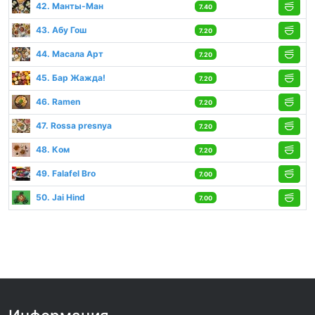
42. Манты-Ман
7.40
43. Абу Гош
7.20
44. Масала Арт
7.20
45. Бар Жажда!
7.20
46. Ramen
7.20
47. Rossa presnya
7.20
48. Ком
7.20
49. Falafel Bro
7.00
50. Jai Hind
7.00