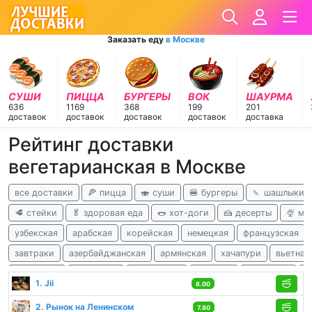
Заказать еду
в Москве
СУШИ
ПИЦЦА
БУРГЕРЫ
ВОК
ШАУРМА
636
1169
368
199
201
доставок
доставок
доставок
доставок
доставка
Рейтинг доставки
вегетарианская в Москве
все доставки
🍕 пицца
🍣 суши
🍔 бургеры
🍡 шашлыки
🥩 стейки
🥬 здоровая еда
🌭 хот-доги
🍰 десерты
🍨 м
узбекская
арабская
корейская
немецкая
французская
завтраки
азербайджанская
армянская
хачапури
вьетнам
ливанская
татарская
балканская
чешская
гавайская
а
1. Jii
8.00
детокс
2. Рынок на Ленинском
7.80