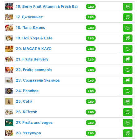
16. Berry Fruit Vitamin & Fresh Bar
7.80
17. Джаганнат
7.80
18. Папа Джонс
7.80
19. Holi Yoga & Cafe
7.80
20. МАСАЛА ХАУС
7.80
21. Fruits delivery
7.80
22. Fruits ecomania
7.80
23. Создатель Энзимов
7.60
24. Peaches
7.60
25. Cofix
7.60
26. REfresh
7.60
27. Fruits and veges
7.60
28. Уттупура
7.60