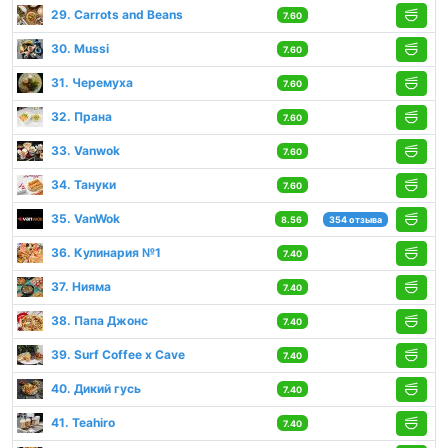
29. Carrots and Beans
7.60
30. Mussi
7.60
31. Черемуха
7.60
32. Прана
7.60
33. Vanwok
7.60
34. Тануки
7.60
35. VanWok
8.56
354 отзыва
36. Кулинария №1
7.40
37. Нияма
7.40
38. Папа Джонс
7.40
39. Surf Coffee x Cave
7.40
40. Дикий гусь
7.40
41. Teahiro
7.40