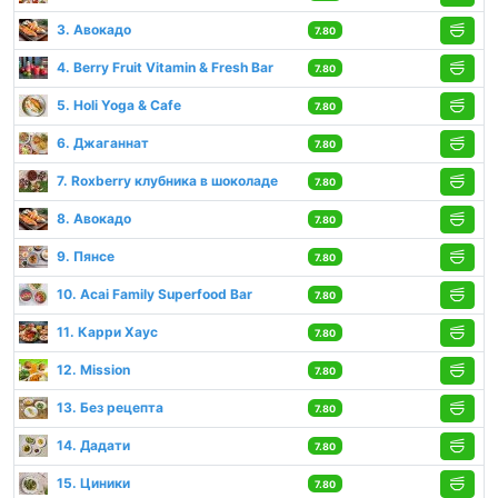
3. Авокадо
7.80
4. Berry Fruit Vitamin & Fresh Bar
7.80
5. Holi Yoga & Cafe
7.80
6. Джаганнат
7.80
7. Roxberry клубника в шоколаде
7.80
8. Авокадо
7.80
9. Пянсе
7.80
10. Acai Family Superfood Bar
7.80
11. Карри Хаус
7.80
12. Mission
7.80
13. Без рецепта
7.80
14. Дадати
7.80
15. Циники
7.80