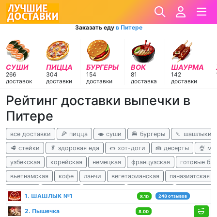
Заказать еду
в Питере
СУШИ
ПИЦЦА
БУРГЕРЫ
ВОК
ШАУРМА
266
304
154
81
142
доставок
доставки
доставки
доставка
доставки
Рейтинг доставки выпечки в
Питере
все доставки
🍕 пицца
🍣 суши
🍔 бургеры
🍡 шашлыки
🥩 стейки
🥬 здоровая еда
🌭 хот-доги
🍰 десерты
🍨 м
узбекская
корейская
немецкая
французская
готовые бл
вьетнамская
кофе
ланчи
вегетарианская
паназиатская
чешская
испанская
перуанская
израильская
африканска
1. ШАШЛЫК №1
248 отзывов
8.10
2. Пышечка
8.00