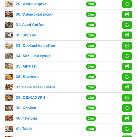
29. Федина дача
7.60
30. Узбекская кухня
7.60
31. Avcd Coffee
7.60
32. Shi Yue
7.60
33. Cookushka coffee
7.60
34. Большая кухня
7.60
35. МИЛТИ
7.60
36. Дзамико
7.60
37. Saviv Israeli Bistro
7.60
38. ОДЖАХУРИ
7.60
39. Слойки
7.60
40. The Bun
7.60
41. Tabla
7.60