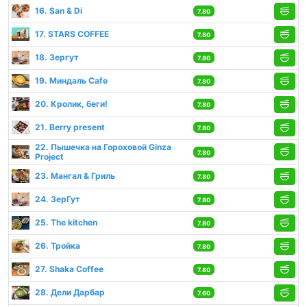
16. San & Di
7.80
17. STARS COFFEE
7.80
18. Зергут
7.80
19. Миндаль Cafe
7.80
20. Кролик, беги!
7.80
21. Berry present
7.80
22. Пышечка на Гороховой Ginza
7.80
Project
23. Мангал & Гриль
7.80
24. ЗерГут
7.80
25. The kitchen
7.80
26. Тройка
7.80
27. Shaka Coffee
7.80
28. Дели Дарбар
7.60