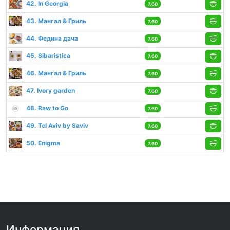
42. In Georgia
7.60
43. Мангал & Гриль
7.60
44. Федина дача
7.60
45. Sibaristica
7.60
46. Мангал & Гриль
7.60
47. Ivory garden
7.60
48. Raw to Go
7.60
49. Tel Aviv by Saviv
7.60
50. Enigma
7.60
Информация