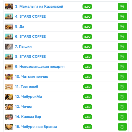
3. Мамалыга на Казанской
8.00
4. STARS COFFEE
8.00
5. Да
8.00
6. STARS COFFEE
8.00
7. Пышки
8.00
8. STARS COFFEE
7.80
9. Новозеландская пекарня
7.80
10. Читмил пончик
7.80
11. Тестолюб
7.80
12. ЧебурекМи
7.80
13. Чечил
7.80
14. Кавказ бар
7.80
15. Чебуречная Брынза
7.80