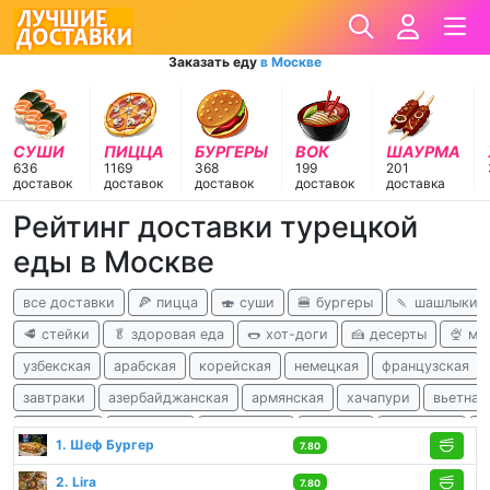
Заказать еду
в Москве
СУШИ
ПИЦЦА
БУРГЕРЫ
ВОК
ШАУРМА
636
1169
368
199
201
доставок
доставок
доставок
доставок
доставка
Рейтинг доставки турецкой
еды в Москве
все доставки
🍕 пицца
🍣 суши
🍔 бургеры
🍡 шашлыки
🥩 стейки
🥬 здоровая еда
🌭 хот-доги
🍰 десерты
🍨 м
узбекская
арабская
корейская
немецкая
французская
завтраки
азербайджанская
армянская
хачапури
вьетнам
ливанская
татарская
балканская
чешская
гавайская
а
1. Шеф Бургер
7.80
детокс
2. Lira
7.80