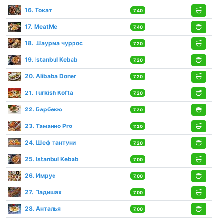
16. Токат
7.40
17. MeatMe
7.40
18. Шаурма чуррос
7.20
19. Istanbul Kebab
7.20
20. Alibaba Doner
7.20
21. Turkish Kofta
7.20
22. Барбекю
7.20
23. Таманно Pro
7.20
24. Шеф тантуни
7.20
25. Istanbul Kebab
7.00
26. Имрус
7.00
27. Падишах
7.00
28. Анталья
7.00