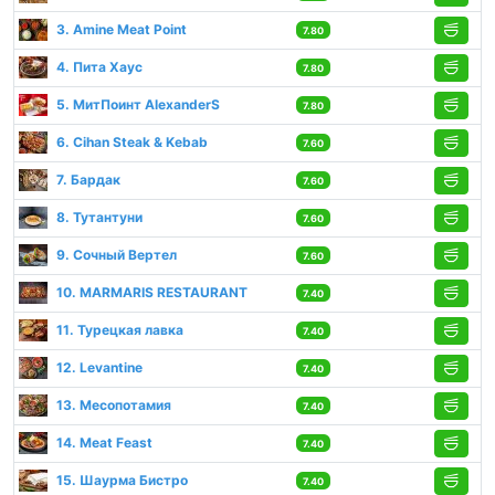
3. Amine Meat Point
7.80
4. Пита Хаус
7.80
5. МитПоинт AlexanderS
7.80
6. Cihan Steak & Kebab
7.60
7. Бардак
7.60
8. Тутантуни
7.60
9. Сочный Вертел
7.60
10. MARMARIS RESTAURANT
7.40
11. Турецкая лавка
7.40
12. Levantine
7.40
13. Месопотамия
7.40
14. Meat Feast
7.40
15. Шаурма Бистро
7.40