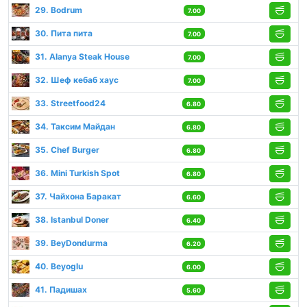
29. Bodrum
7.00
30. Пита пита
7.00
31. Alanya Steak House
7.00
32. Шеф кебаб хаус
7.00
33. Streetfood24
6.80
34. Таксим Майдан
6.80
35. Chef Burger
6.80
36. Mini Turkish Spot
6.80
37. Чайхона Баракат
6.60
38. Istanbul Doner
6.40
39. BeyDondurma
6.20
40. Beyoglu
6.00
41. Падишах
5.60